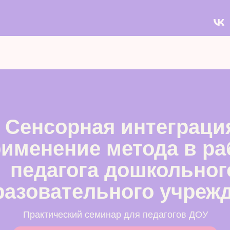
Cенсорная интеграци
именение метода в ра
педагога дошкольног
разовательного учреж
Практический семинар для педагогов ДОУ