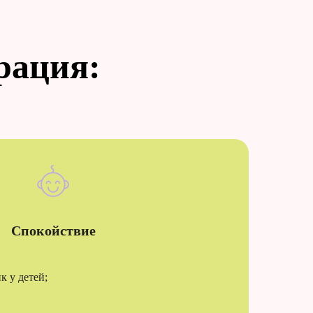
рация:
Спокойствие
к у детей;