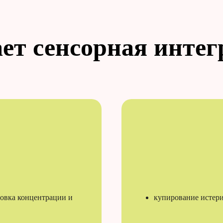
ает сенсорная интег
ровка концентрации и
купирование истери