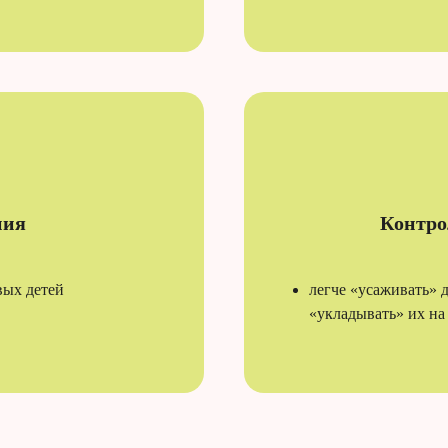
ния
Контро
вых детей
легче «усаживать» д
«укладывать» их на