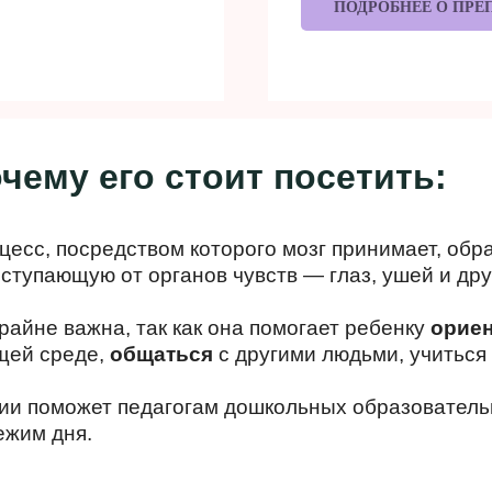
ПОДРОБНЕЕ О ПРЕ
чему его стоит посетить:
цесс, посредством которого мозг принимает, обр
тупающую от органов чувств — глаз, ушей и дру
райне важна, так как она помогает ребенку
орие
щей среде,
общаться
с другими людьми, учиться
ции поможет педагогам дошкольных образовател
кже даёт
ежим дня.
важнее, она
ляет