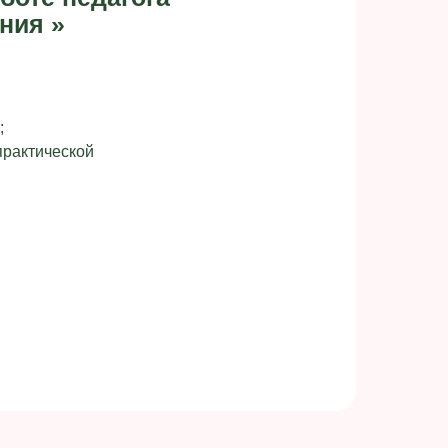
ния »
;
практической