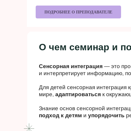
ПОДРОБНЕЕ О ПРЕПОДАВАТЕЛЕ
О чем семинар и по
Сенсорная интеграция
— это про
и интерпретирует информацию, пос
Для детей сенсорная интеграция к
мире,
адаптироваться
к окружаю
Знание основ сенсорной интегра
Процедура безболезненна, а та
подход к детям
и
упорядочить
р
быстрый результат. И, что ещё 
оздоравливает организм, позво