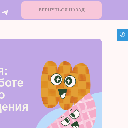
ВЕРНУТЬСЯ НАЗАД
я:
боте
о
дения