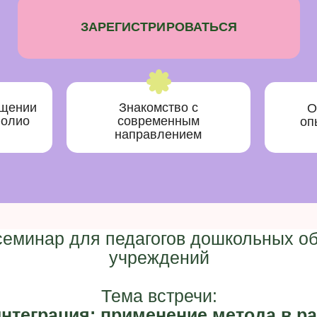
ЗАРЕГИСТРИРОВАТЬСЯ
ещении
Знакомство с
О
фолио
современным
оп
направлением
семинар для педагогов дошкольных о
учреждений
Тема встречи:
нтеграция: применение метода в ра