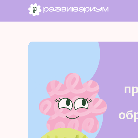
пр
об